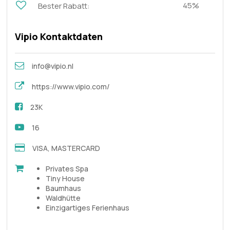
45%
Bester Rabatt:
Vipio Kontaktdaten
info@vipio.nl
https://www.vipio.com/
23K
16
VISA, MASTERCARD
Privates Spa
Tiny House
Baumhaus
Waldhütte
Einzigartiges Ferienhaus