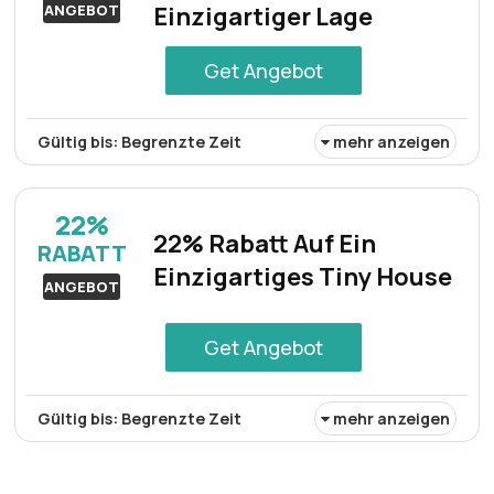
ANGEBOT
Einzigartiger Lage
Get Angebot
Gültig bis: Begrenzte Zeit
mehr anzeigen
Ein Ferienhaus in einzigartiger Lage ist jetzt mit 20%
Rabatt verfügbar und bietet die Möglichkeit,
22%
wunderschöne Landschaften und eine ruhige
22% Rabatt Auf Ein
RABATT
Atmosphäre zu genießen.
Einzigartiges Tiny House
ANGEBOT
Get Angebot
Gültig bis: Begrenzte Zeit
mehr anzeigen
Ein einzigartig gestaltetes Tiny House kann jetzt mit 22%
Rabatt gebucht werden und bietet Gästen einen