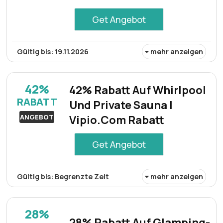
Get Angebot
Gültig bis: 19.11.2026
mehr anzeigen
Mit einem speziellen Saisonangebot erhalten Sie im
August 2026 bis zu 45% Rabatt auf ausgewählte
42%
42% Rabatt Auf Whirlpool
Buchungen über Vipio und erhalten Zugang zu
RABATT
Und Private Sauna |
einzigartigen Unterkünften und Erlebnissen.
ANGEBOT
Vipio.Com Rabatt
Get Angebot
Gültig bis: Begrenzte Zeit
mehr anzeigen
Vipio.com bietet 42% Rabatt auf Buchungen von
Whirlpools und privaten Saunen und ermöglicht Ihnen so
28%
einen luxuriösen und erholsamen Urlaub zu einem
28% Rabatt Auf Glamping-