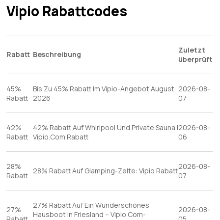
gemütlichen und kreativen Raum für ein unvergessliches
Vipio Rabattcodes
Reiseerlebnis.
Zuletzt
Rabatt
Beschreibung
überprüft
45%
Bis Zu 45% Rabatt Im Vipio-Angebot August
2026-08-
Rabatt
2026
07
42%
42% Rabatt Auf Whirlpool Und Private Sauna |
2026-08-
Rabatt
Vipio.Com Rabatt
06
28%
2026-08-
28% Rabatt Auf Glamping-Zelte: Vipio Rabatt
Rabatt
07
27% Rabatt Auf Ein Wunderschönes
27%
2026-08-
Hausboot In Friesland – Vipio.Com-
Rabatt
05