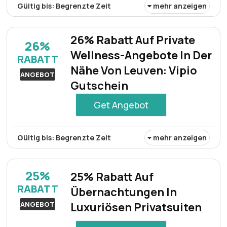
Gültig bis: Begrenzte Zeit
mehr anzeigen
Käufer erhalten 27% Rabatt auf ein komplett
eingerichtetes Glamping-Zelt, das ein komfortables und
26% Rabatt Auf Private
26%
stilvolles Erlebnis für die ganze Familie bietet.
Wellness-Angebote In Der
RABATT
Nähe Von Leuven: Vipio
ANGEBOT
Gutschein
Get Angebot
Gültig bis: Begrenzte Zeit
mehr anzeigen
Gäste erhalten 26% Rabatt auf ein entspannendes
privates Wellness-Erlebnis in der Nähe von Leuven, wenn
25%
25% Rabatt Auf
sie mit einem Vipio-Gutschein buchen.
RABATT
Übernachtungen In
ANGEBOT
Luxuriösen Privatsuiten