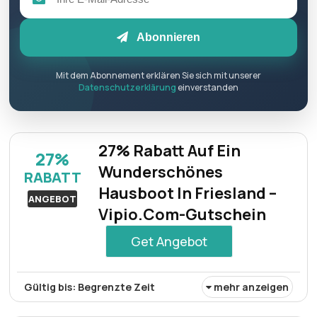
Abonnieren
Mit dem Abonnement erklären Sie sich mit unserer
Datenschutzerklärung
einverstanden
27% Rabatt Auf Ein
27%
Wunderschönes
RABATT
Hausboot In Friesland –
ANGEBOT
Vipio.Com-Gutschein
Get Angebot
Gültig bis: Begrenzte Zeit
mehr anzeigen
Für ein charmantes Hausboot-Erlebnis in Friesland gibt