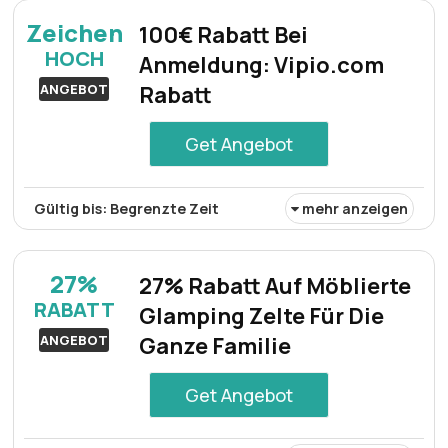
es aktuell 27% Rabatt – ideal für alle, die einen
Zeichen
100€ Rabatt Bei
außergewöhnlichen und ruhigen Urlaub inmitten der
HOCH
Anmeldung: Vipio.com
Natur suchen.
ANGEBOT
Rabatt
Get Angebot
Gültig bis: Begrenzte Zeit
mehr anzeigen
Abonnieren Sie den Vipio-Newsletter, um
außergewöhnliche Unterkünfte zu entdecken und an der
27%
27% Rabatt Auf Möblierte
monatlichen Verlosung eines Guthabens von 100€
RABATT
Glamping Zelte Für Die
teilzunehmen.
ANGEBOT
Ganze Familie
Get Angebot