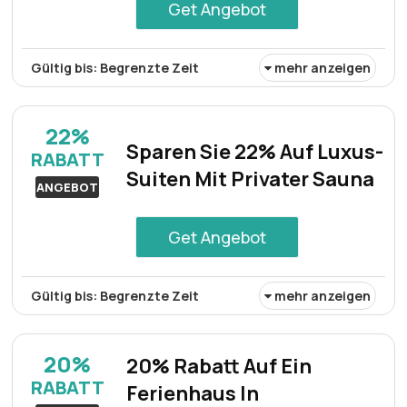
Get Angebot
Gültig bis: Begrenzte Zeit
mehr anzeigen
Reisende sparen 25% auf eine Übernachtung in einer
luxuriösen Privatsuite – perfekt für einen komfortablen
22%
und unvergesslichen Kurzurlaub.
Sparen Sie 22% Auf Luxus-
RABATT
Suiten Mit Privater Sauna
ANGEBOT
Get Angebot
Gültig bis: Begrenzte Zeit
mehr anzeigen
Luxus-Suiten mit privater Sauna können mit 22%
Ersparnis gebucht werden und bieten ein verwöhnendes
20%
20% Rabatt Auf Ein
Erlebnis zum reduzierten Preis.
RABATT
Ferienhaus In